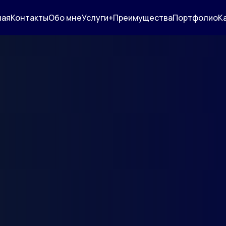
ная
Контакты
Обо мне
Услуги+
Преимущества
Портфолио
К