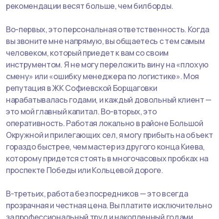
рекомендации весят больше, чем билборды.
Во-первых, это персональная ответственность. Когда
вы звоните мне напрямую, вы общаетесь с тем самым
человеком, который приедет к вам со своим
инструментом. Я не могу переложить вину на «плохую
смену» или «ошибку менеджера по логистике». Моя
репутация в ЖК Софиевской Борщаговки
нарабатывалась годами, и каждый довольный клиент —
это мой главный капитал. Во-вторых, это
оперативность. Работая локально в районе Большой
Окружной и прилегающих сел, я могу прибыть на объект
гораздо быстрее, чем мастер из другого конца Киева,
которому придется стоять в многочасовых пробках на
проспекте Победы или Кольцевой дороге.
В-третьих, работа без посредников — это всегда
прозрачная и честная цена. Вы платите исключительно
за профессиональный труд и накопленный годами