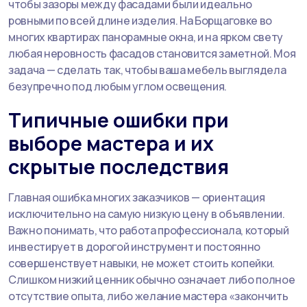
чтобы зазоры между фасадами были идеально
ровными по всей длине изделия. На Борщаговке во
многих квартирах панорамные окна, и на ярком свету
любая неровность фасадов становится заметной. Моя
задача — сделать так, чтобы ваша мебель выглядела
безупречно под любым углом освещения.
Типичные ошибки при
выборе мастера и их
скрытые последствия
Главная ошибка многих заказчиков — ориентация
исключительно на самую низкую цену в объявлении.
Важно понимать, что работа профессионала, который
инвестирует в дорогой инструмент и постоянно
совершенствует навыки, не может стоить копейки.
Слишком низкий ценник обычно означает либо полное
отсутствие опыта, либо желание мастера «закончить