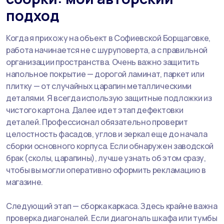
подход
Когда я прихожу на объект в Софиевской Борщаговке,
работа начинается не с шуруповерта, а с правильной
организации пространства. Очень важно защитить
напольное покрытие — дорогой ламинат, паркет или
плитку — от случайных царапин металлическими
деталями. Я всегда использую защитные подложки из
чистого картона. Далее идет этап дефектовки
деталей. Профессионал обязательно проверит
целостность фасадов, углов и зеркал еще до начала
сборки основного корпуса. Если обнаружен заводской
брак (сколы, царапины), лучше узнать об этом сразу,
чтобы вы могли оперативно оформить рекламацию в
магазине.
Следующий этап — сборка каркаса. Здесь крайне важна
проверка диагоналей. Если диагональ шкафа или тумбы