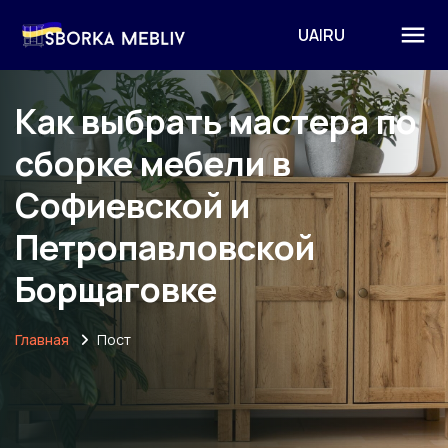
UA
|
RU
Как выбрать мастера по
сборке мебели в
Софиевской и
Петропавловской
Борщаговке
Главная
Пост