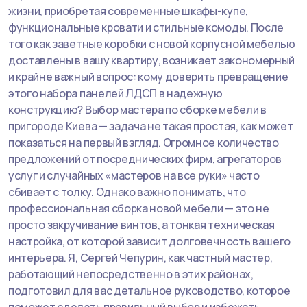
жизни, приобретая современные шкафы-купе,
функциональные кровати и стильные комоды. После
того как заветные коробки с новой корпусной мебелью
доставлены в вашу квартиру, возникает закономерный
и крайне важный вопрос: кому доверить превращение
этого набора панелей ЛДСП в надежную
конструкцию? Выбор мастера по сборке мебели в
пригороде Киева — задача не такая простая, как может
показаться на первый взгляд. Огромное количество
предложений от посреднических фирм, агрегаторов
услуг и случайных «мастеров на все руки» часто
сбивает с толку. Однако важно понимать, что
профессиональная сборка новой мебели — это не
просто закручивание винтов, а тонкая техническая
настройка, от которой зависит долговечность вашего
интерьера. Я, Сергей Чепурин, как частный мастер,
работающий непосредственно в этих районах,
подготовил для вас детальное руководство, которое
поможет сделать правильный выбор и избежать