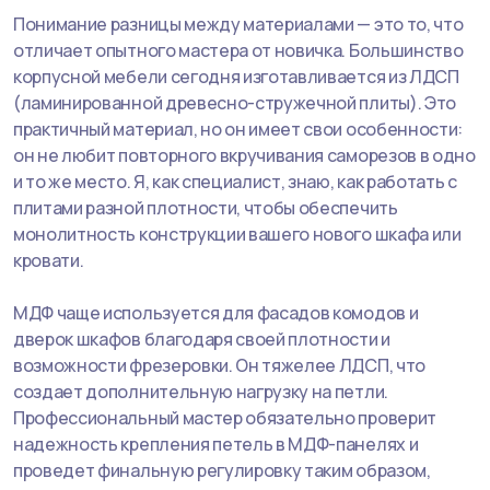
Понимание разницы между материалами — это то, что
отличает опытного мастера от новичка. Большинство
корпусной мебели сегодня изготавливается из ЛДСП
(ламинированной древесно-стружечной плиты). Это
практичный материал, но он имеет свои особенности:
он не любит повторного вкручивания саморезов в одно
и то же место. Я, как специалист, знаю, как работать с
плитами разной плотности, чтобы обеспечить
монолитность конструкции вашего нового шкафа или
кровати.
МДФ чаще используется для фасадов комодов и
дверок шкафов благодаря своей плотности и
возможности фрезеровки. Он тяжелее ЛДСП, что
создает дополнительную нагрузку на петли.
Профессиональный мастер обязательно проверит
надежность крепления петель в МДФ-панелях и
проведет финальную регулировку таким образом,