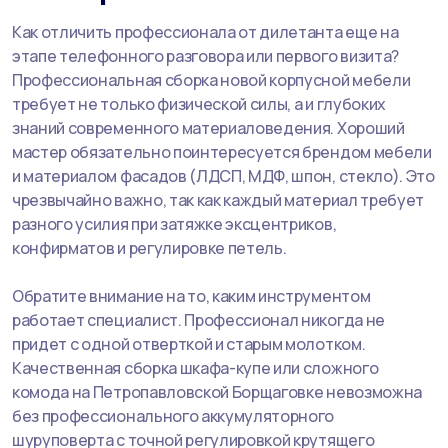
Как отличить профессионала от дилетанта еще на
этапе телефонного разговора или первого визита?
Профессиональная сборка новой корпусной мебели
требует не только физической силы, а и глубоких
знаний современного материаловедения. Хороший
мастер обязательно поинтересуется брендом мебели
и материалом фасадов (ЛДСП, МДФ, шпон, стекло). Это
чрезвычайно важно, так как каждый материал требует
разного усилия при затяжке эксцентриков,
конфирматов и регулировке петель.
Обратите внимание на то, каким инструментом
работает специалист. Профессионал никогда не
придет с одной отверткой и старым молотком.
Качественная сборка шкафа-купе или сложного
комода на Петропавловской Борщаговке невозможна
без профессионального аккумуляторного
шуруповерта с точной регулировкой крутящего