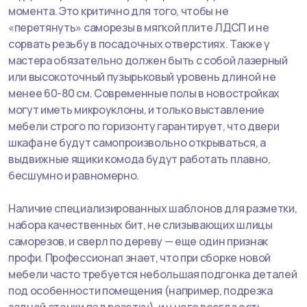
момента. Это критично для того, чтобы не
«перетянуть» саморезы в мягкой плите ЛДСП и не
сорвать резьбу в посадочных отверстиях. Также у
мастера обязательно должен быть с собой лазерный
или высокоточный пузырьковый уровень длиной не
менее 60-80 см. Современные полы в новостройках
могут иметь микроуклоны, и только выставление
мебели строго по горизонту гарантирует, что двери
шкафа не будут самопроизвольно открываться, а
выдвижные ящики комода будут работать плавно,
бесшумно и равномерно.
Наличие специализированных шаблонов для разметки,
набора качественных бит, не слизывающих шлицы
саморезов, и сверл по дереву — еще один признак
профи. Профессионал знает, что при сборке новой
мебели часто требуется небольшая подгонка деталей
под особенности помещения (например, подрезка
задней стенки под розетку), и у него всегда есть