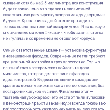
смещена хотя бы на 2-3 миллиметра, вся конструкция
будет перекошена, что сделает невозможной
качественную регулировку зазоров между дверцами в
будущем. Крепление задней стенки проводится
только после тщательной выверки углов. Я использую
специальные методы фиксации, чтобы задняя стенка
не «гуляла» и со временем не отошла от корпуса.
Самый ответственный момент — установка фурнитуры
и навешивание фасадов. Современные петли требуют
прецизионной настройки в трех плоскостях. Только
опытный глаз мастера может поймать те доли
миллиметра, которые делают линию фасадов
идеально ровной. Выдвижные ящики в комодах или
кроватях должны закрываться от легкого касания, без
посторонних звуков и усилий. Финальный этап —
тщательная уборка рабочего места от пыли и упаковки
и демонстрация работы заказчику. Я всегда показываю
работоспособность каждого механизма и даю советы