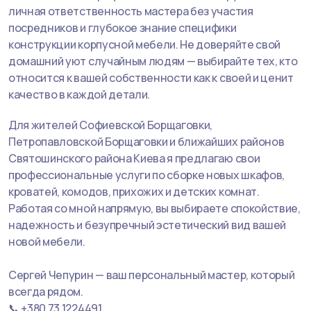
личная ответственность мастера без участия
посредников и глубокое знание специфики
конструкции корпусной мебели. Не доверяйте свой
домашний уют случайным людям — выбирайте тех, кто
относится к вашей собственности как к своей и ценит
качество в каждой детали.
Для жителей Софиевской Борщаговки,
Петропавловской Борщаговки и ближайших районов
Святошинского района Киева я предлагаю свои
профессиональные услуги по сборке новых шкафов,
кроватей, комодов, прихожих и детских комнат.
Работая со мной напрямую, вы выбираете спокойствие,
надежность и безупречный эстетический вид вашей
новой мебели.
Сергей Чепурин — ваш персональный мастер, который
всегда рядом.
📞 +380 73 1224491