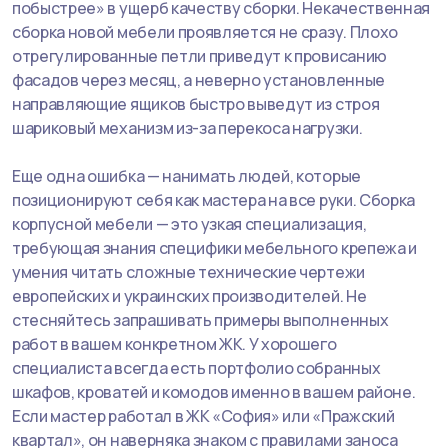
побыстрее» в ущерб качеству сборки. Некачественная
сборка новой мебели проявляется не сразу. Плохо
отрегулированные петли приведут к провисанию
фасадов через месяц, а неверно установленные
направляющие ящиков быстро выведут из строя
шариковый механизм из-за перекоса нагрузки.
Еще одна ошибка — нанимать людей, которые
позиционируют себя как мастера на все руки. Сборка
корпусной мебели — это узкая специализация,
требующая знания специфики мебельного крепежа и
умения читать сложные технические чертежи
европейских и украинских производителей. Не
стесняйтесь запрашивать примеры выполненных
работ в вашем конкретном ЖК. У хорошего
специалиста всегда есть портфолио собранных
шкафов, кроватей и комодов именно в вашем районе.
Если мастер работал в ЖК «София» или «Пражский
квартал», он наверняка знаком с правилами заноса