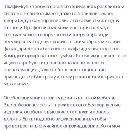
Шкафы-купе требуют особого внимания к раздвижной
системе. Если пол имеет даже небольшой наклон,
двери будут самопроизвольно откатываться в одну
сторону. Профессиональный мастер использует
специальные стопоры-позиционеры и проводит
регулировку ходовых роликов таким образом, чтобы
фасад прилегал к боковине шкафа идеально плотно.
Комоды и прикроватные тумбы с большим количеством
ящиков требуют идеальной параллельности
направляющих. Даже небольшое отклонение
призведете к быстрому износу роликов или шариков в
механизме.
Особое внимание стоит уделить детской мебели.
Здесь безопасность — прежде всего. Все корпусные
изделия, особенно высокие стеллажи и пеналы,
должны быть надежно зафиксированы, чтобы
предотвратить случайное опрокидывание. Хотя моя