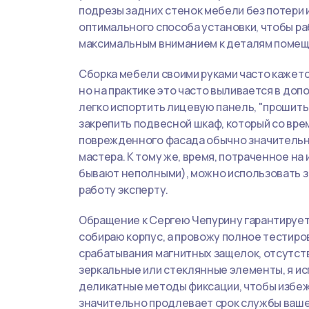
подрезы задних стенок мебели без потери 
оптимального способа установки, чтобы раб
максимальным вниманием к деталям помещ
Сборка мебели своими руками часто кажет
но на практике это часто выливается в до
легко испортить лицевую панель, "прошить
закрепить подвесной шкаф, который со вре
поврежденного фасада обычно значительн
мастера. К тому же, время, потраченное на
бывают неполными), можно использовать 
работу эксперту.
Обращение к Сергею Чепурину гарантирует 
собираю корпус, а провожу полное тестиро
срабатывания магнитных защелок, отсутст
зеркальные или стеклянные элементы, я и
деликатные методы фиксации, чтобы избеж
значительно продлевает срок службы вашей