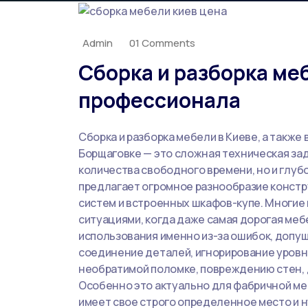
Admin
01 Comments
Сборка и разборка меб
профессионала
Сборка и разборка мебели в Киеве, а такж
Борщаговке — это сложная техническая за
количества свободного времени, но и глу
предлагает огромное разнообразие констр
систем и встроенных шкафов-купе. Многие 
ситуациями, когда даже самая дорогая меб
использования именно из-за ошибок, допу
соединение деталей, игнорирование уровн
необратимой поломке, повреждению стен, 
Особенно это актуально для фабричной ме
имеет свое строго определенное место и 