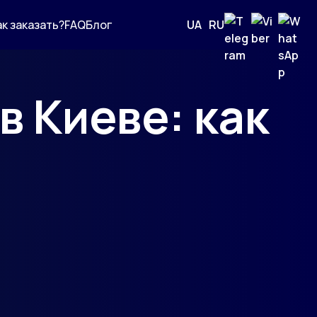
ак заказать?
FAQ
Блог
UA
|
RU
в Киеве: как