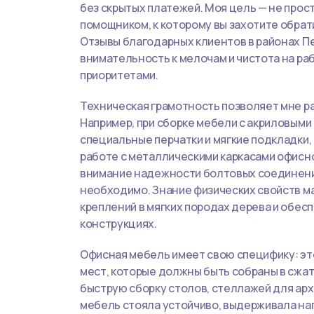
без скрытых платежей. Моя цель — не прос
помощником, к которому вы захотите обрат
Отзывы благодарных клиентов в районах П
внимательность к мелочам и чистота на р
приоритетами.
Техническая грамотность позволяет мне р
Например, при сборке мебели с акриловыми
специальные перчатки и мягкие подкладки, 
работе с металлическими каркасами офисн
внимание надежности болтовых соединений
необходимо. Знание физических свойств м
креплений в мягких породах дерева и обе
конструкциях.
Офисная мебель имеет свою специфику: эт
мест, которые должны быть собраны в сжат
быструю сборку столов, стеллажей для арх
мебель стояла устойчиво, выдерживала на