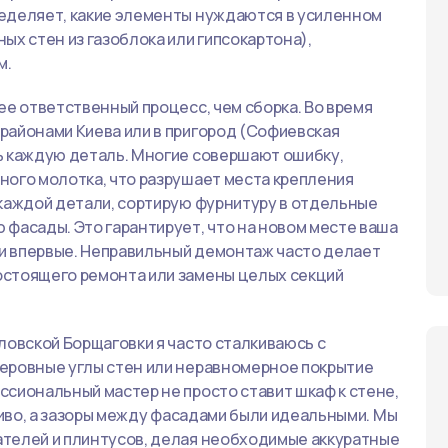
еделяет, какие элементы нуждаются в усиленном
ых стен из газоблока или гипсокартона),
м.
ее ответственный процесс, чем сборка. Во время
районами Киева или в пригород (Софиевская
ь каждую деталь. Многие совершают ошибку,
ного молотка, что разрушает места крепления
 каждой детали, сортирую фурнитуру в отдельные
фасады. Это гарантирует, что на новом месте ваша
 и впервые. Неправильный демонтаж часто делает
остоящего ремонта или замены целых секций
ловской Борщаговки я часто сталкиваюсь с
еровные углы стен или неравномерное покрытие
сиональный мастер не просто ставит шкаф к стене,
чиво, а зазоры между фасадами были идеальными. Мы
телей и плинтусов, делая необходимые аккуратные