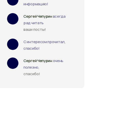
информацию!
Сергей Чепурин
всегда
рад читать
ваши посты!
С интересом прочитал,
спасибо!
Сергей Чепурин
очень
полезно,
спасибо!