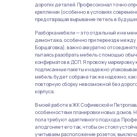
дорогих деталей. Профессионал точно опр
креплении (особенно в условиях современн
предотвращая вырывание петель в будуще
Разборка мебели — это отдельный и не мен
демонтажа, особенно при переезде между 
Борщаговка), важно аккуратно отсоединят
пытаясь разобрать мебель с помощью обыч
конфирматов в ДСП. Я провожу маркировку
подписанные пакеты и надежно упаковываю 
мебель будет собрана так же надежно, как
повторную сборку невозможной без дорог
корпуса.
В моей работе в ЖК Софиевской и Петропав
особенностями планировки новых домов. Н
пола требуют адаптивного подхода. Профес
а подгоняет его так, чтобы он стоял устой
учитываем расположение розеток, выключа