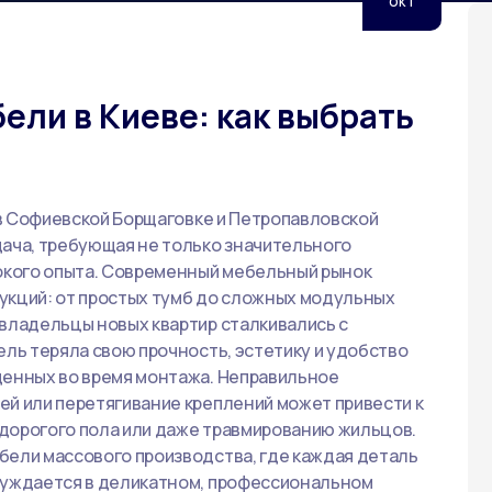
ОКТ
ели в Киеве: как выбрать
е в Софиевской Борщаговке и Петропавловской
дача, требующая не только значительного
бокого опыта. Современный мебельный рынок
укций: от простых тумб до сложных модульных
владельцы новых квартир сталкивались с
ель теряла свою прочность, эстетику и удобство
щенных во время монтажа. Неправильное
ей или перетягивание креплений может привести к
дорогого пола или даже травмированию жильцов.
бели массового производства, где каждая деталь
нуждается в деликатном, профессиональном