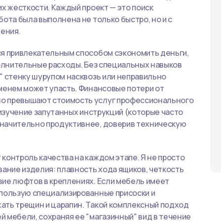
их жесткости. Каждый проект — это поиск
ота была выполнена не только быстро, но и с
ения.
ся привлекательным способом сэкономить деньги,
полнительные расходы. Без специальных навыков
" стенку шурупом насквозь или неправильно
менем может упасть. Финансовые потери от
о превышают стоимость услуг профессионального
 изучение запутанных инструкций (которые часто
значительно продуктивнее, доверив техническую
контроль качества на каждом этапе. Я не просто
вание изделия: плавность хода ящиков, четкость
вие люфтов в креплениях. Если мебель имеет
спользую специализированные присоски и
ать трещин и царапин. Такой комплексный подход
 мебели, сохраняя ее "магазинный" вид в течение