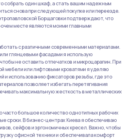
то собрать один шкаф, а стать вашим надежным
иться снова при следующей покупке или переезде.
етропавловской Борщаговки подтверждают, что
абочем месте являются моими главными
аботать с различными современными материалами.
 или глянцевыми фасадами я использую
чтобы не оставить отпечатков и микроцарапин. При
ой мебели или лифтовыми кроватями я уделяю
 и использованию фиксаторов резьбы, где это
атериалов позволяет избегать перетягивания
спечивать максимальную жесткость в металлических
о часто большое количество однотипных рабочих
ые сроки. В бизнес-центрах Киева я обеспечиваю
ивов, сейфов и эргономичных кресел. Важно, чтобы
грузку офисной техники и обеспечивала комфорт