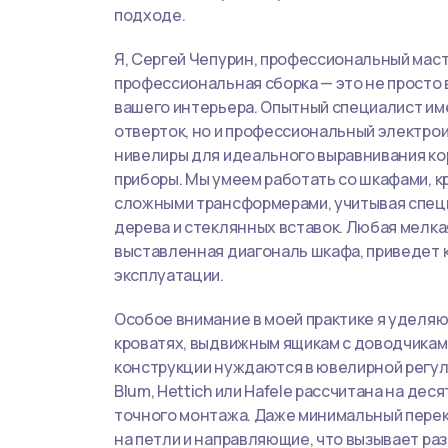
подходе.
Я, Сергей Чепурин, профессиональный маст
профессиональная сборка — это не просто 
вашего интерьера. Опытный специалист им
отверток, но и профессиональный электрои
нивелиры для идеального выравнивания к
приборы. Мы умеем работать со шкафами, к
сложными трансформерами, учитывая специ
дерева и стеклянных вставок. Любая мелка
выставленная диагональ шкафа, приведет 
эксплуатации.
Особое внимание в моей практике я уделя
кроватях, выдвижным ящикам с доводчикам
конструкции нуждаются в ювелирной регули
Blum, Hettich или Hafele рассчитана на дес
точного монтажа. Даже минимальный перек
на петли и направляющие, что вызывает ра