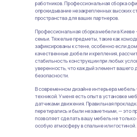
работников. Профессиональная сборка офи
опрокидывание незакрепленных высоких ст
пространства для ваших партнеров.
Профессиональная сборка мебели в Киеве —
семьи. Тяжелые предметы, такие как комо
зафиксированы к стене, особенно если дом
качественные дюбели и крепления, рассчи
стабильность конструкции при любых усло
уверенность, что каждый элемент вашего 
безопасности.
В современном дизайне интерьера мебель 
техникой. У меня есть опыт в установке ме
датчиками движения. Правильная прокладка
перетирались и были незаметными, — это п
позволяет сделать вашу мебель не только 
особую атмосферу в спальне или гостиной.