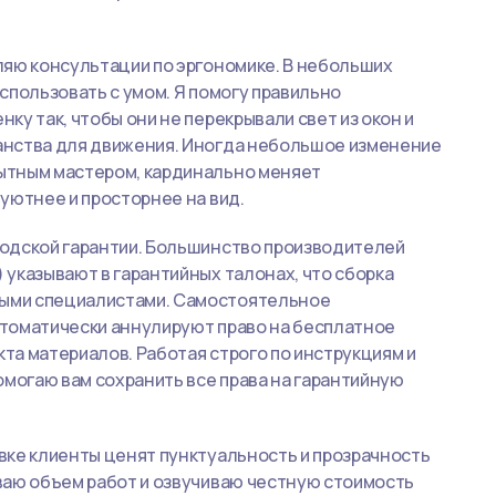
ляю консультации по эргономике. В небольших
спользовать с умом. Я помогу правильно
у так, чтобы они не перекрывали свет из окон и
анства для движения. Иногда небольшое изменение
ытным мастером, кардинально меняет
уютнее и просторнее на вид.
одской гарантии. Большинство производителей
указывают в гарантийных талонах, что сборка
ыми специалистами. Самостоятельное
томатически аннулируют право на бесплатное
та материалов. Работая строго по инструкциям и
омогаю вам сохранить все права на гарантийную
вке клиенты ценят пунктуальность и прозрачность
ваю объем работ и озвучиваю честную стоимость