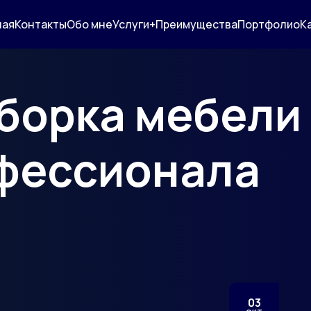
ная
Контакты
Обо мне
Услуги+
Преимущества
Портфолио
К
борка мебели 
фессионала
03