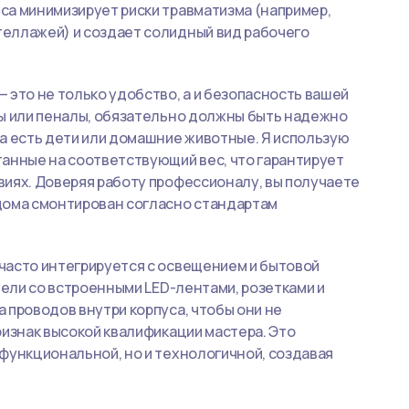
са минимизирует риски травматизма (например,
еллажей) и создает солидный вид рабочего
 это не только удобство, а и безопасность вашей
ды или пеналы, обязательно должны быть надежно
а есть дети или домашние животные. Я использую
танные на соответствующий вес, что гарантирует
виях. Доверяя работу профессионалу, вы получаете
дома смонтирован согласно стандартам
часто интегрируется с освещением и бытовой
бели со встроенными LED-лентами, розетками и
 проводов внутри корпуса, чтобы они не
ризнак высокой квалификации мастера. Это
функциональной, но и технологичной, создавая