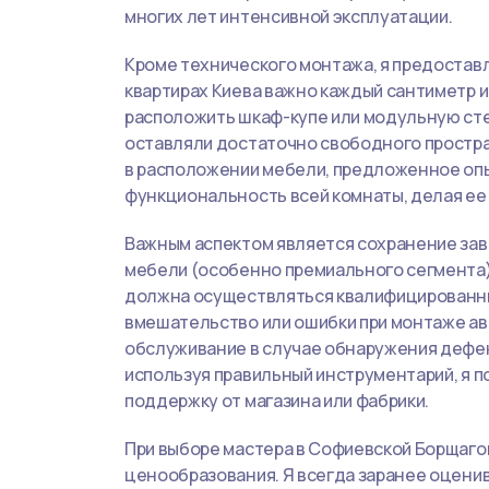
многих лет интенсивной эксплуатации.
Кроме технического монтажа, я предостав
квартирах Киева важно каждый сантиметр и
расположить шкаф-купе или модульную стенк
оставляли достаточно свободного простр
в расположении мебели, предложенное оп
функциональность всей комнаты, делая ее 
Важным аспектом является сохранение зав
мебели (особенно премиального сегмента) 
должна осуществляться квалифицированн
вмешательство или ошибки при монтаже ав
обслуживание в случае обнаружения дефек
используя правильный инструментарий, я п
поддержку от магазина или фабрики.
При выборе мастера в Софиевской Борщаго
ценообразования. Я всегда заранее оцени