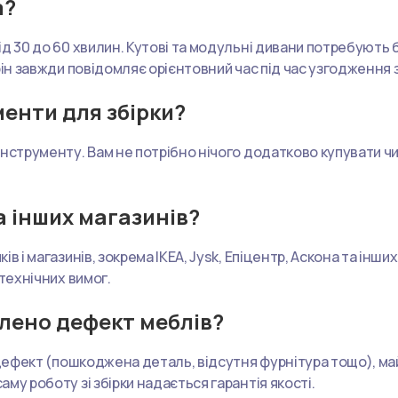
а?
 30 до 60 хвилин. Кутові та модульні дивани потребують біл
рін завжди повідомляє орієнтовний час під час узгодження
менти для збірки?
інструменту. Вам не потрібно нічого додатково купувати ч
та інших магазинів?
в і магазинів, зокрема IKEA, Jysk, Епіцентр, Аскона та інш
технічних вимог.
влено дефект меблів?
й дефект (пошкоджена деталь, відсутня фурнітура тощо), м
му роботу зі збірки надається гарантія якості.