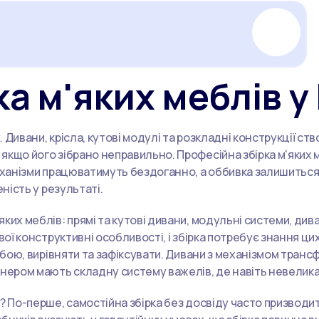
а м'яких меблів у
 Дивани, крісла, кутові модулі та розкладні конструкції 
кщо його зібрано неправильно. Професійна збірка м'яких м
механізми працюватимуть бездоганно, а оббивка залишитьс
ність у результаті.
ких меблів: прямі та кутові дивани, модульні системи, ди
вої конструктивні особливості, і збірка потребує знання ц
собою, вирівняти та зафіксувати. Дивани з механізмом тра
йнером мають складну систему важелів, де навіть невелика
у? По-перше, самостійна збірка без досвіду часто призвод