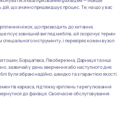
виконуватися кваліфікованим фахівцем — інакше
ь дій, що значно пришвидшує процес. Те, на що у вас
кріплення ніжок, що призводить до хитання,
е псує зовнішній вигляд меблів, а й скорочує термін
ям спеціального інструменту, і перевіряє кожен вузол
вятошин, Борщагівка, Лівобережна, Дарниця та інші.
вно, зазвичай у день звернення або наступного дня.
і були зібрані надійно, швидко та з гарантією якості.
ементів каркаса, підтяжку кріплень та регулювання
 звернутися до фахівця. Своєчасне обслуговування