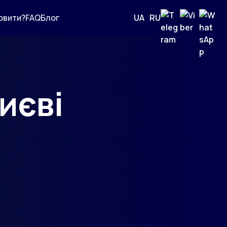
овити?
FAQ
Блог
UA
|
RU
иєві