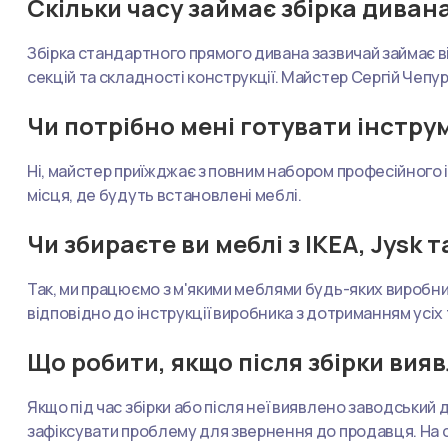
Скільки часу займає збірка диван
Збірка стандартного прямого дивана зазвичай займає від
секцій та складності конструкції. Майстер Сергій Чепу
Чи потрібно мені готувати інстру
Ні, майстер приїжджає з повним набором професійного 
місця, де будуть встановлені меблі.
Чи збираєте ви меблі з IKEA, Jysk 
Так, ми працюємо з м'якими меблями будь-яких виробникі
відповідно до інструкції виробника з дотриманням усіх 
Що робити, якщо після збірки вия
Якщо під час збірки або після неї виявлено заводськи
зафіксувати проблему для звернення до продавця. На са