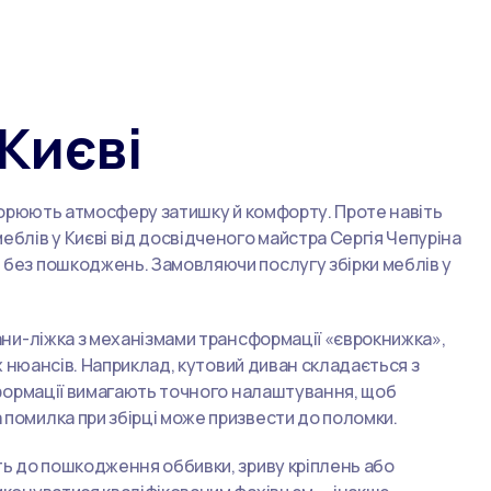
 Києві
створюють атмосферу затишку й комфорту. Проте навіть
еблів у Києві від досвідченого майстра Сергія Чепуріна
я без пошкоджень. Замовляючи послугу збірки меблів у
вани-ліжка з механізмами трансформації «єврокнижка»,
их нюансів. Наприклад, кутовий диван складається з
нсформації вимагають точного налаштування, щоб
 помилка при збірці може призвести до поломки.
ить до пошкодження оббивки, зриву кріплень або