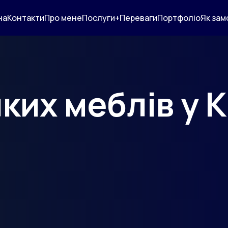
на
Контакти
Про мене
Послуги+
Переваги
Портфоліо
Як зам
ких меблів у К