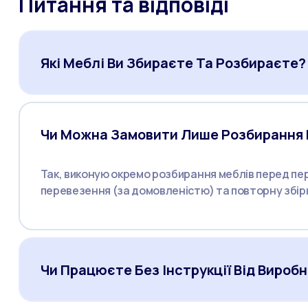
Питання та відповіді
Які Меблі Ви Збираєте Та Розбираєте?
Чи Можна Замовити Лише Розбирання 
Так, виконую окремо розбирання меблів перед пе
перевезення (за домовленістю) та повторну збір
Чи Працюєте Без Інструкції Від Вироб