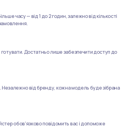
ьше часу — від 1 до 2 годин, залежно від кількості
 замовлення.
и готувати. Достатньо лише забезпечити доступ до
их. Незалежно від бренду, кожна модель буде зібрана
айстер обов'язково повідомить вас і допоможе