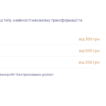
ід типу, наявності механізму трансформації та
від 300 грн
від 500 грн
від 200 грн
ення робіт без прихованих доплат.