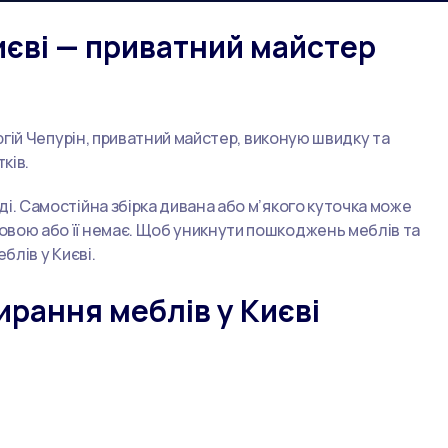
иєві — приватний майстер
ергій Чепурін, приватний майстер, виконую швидку та
тків.
і. Самостійна збірка дивана або м’якого куточка може
овою або її немає. Щоб уникнути пошкоджень меблів та
блів у Києві.
ирання меблів у Києві