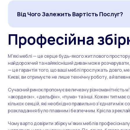
Від Чого Залежить Вартість Послуг?
Професійна збірк
М'які меблі — це серце будь-якого житлового простору.
найдорожчий та найякісніший диван може розчарувати, я
— це гарантія того, що ваші меблі прослужать довго, 
Києві, ви отримуєте не лише технічну роботу, а й впевне
Сучасний ринок пропонує величезну різноманітність м'я
«акордеон», «дельфін», «пума» та інші. Кожен тип має с
кількох секцій, які необхідно правильно з'єднати між 
розкладання було плавним і безпечним. Крісла з рекла
Чому варто довірити збірку м'яких меблів професіонал