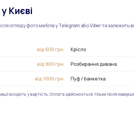
 у Києві
ісля огляду фото меблів у Telegram або Viber та залежить в
від 600 грн
Крісло
від 900 грн
Розбирання дивана
від 1000 грн
Пуф / банкетка
ції входить у вартість. Оплата здійснюється тільки після заверш