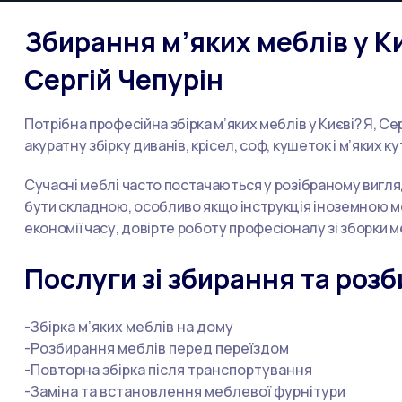
Збирання м’яких меблів у К
Сергій Чепурін
Потрібна професійна збірка м’яких меблів у Києві? Я, С
акуратну збірку диванів, крісел, соф, кушеток і м’яких ку
Сучасні меблі часто постачаються у розібраному вигляд
бути складною, особливо якщо інструкція іноземною м
економії часу, довірте роботу професіоналу зі зборки ме
Послуги зі збирання та розб
-Збірка м’яких меблів на дому
-Розбирання меблів перед переїздом
-Повторна збірка після транспортування
-Заміна та встановлення меблевої фурнітури