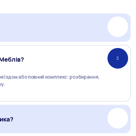
Меблів?
реїздом або повний комплекс: розбирання,
ку.
ника?