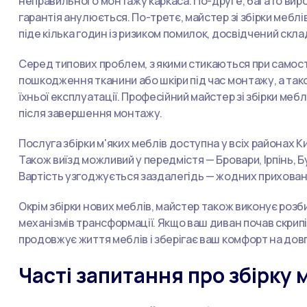
неправильного монтажу каркаса. По-друге, багато виро
гарантія анулюється. По-третє, майстер зі збірки меблі
піде кілька годин із ризиком помилок, досвідчений скл
Серед типових проблем, з якими стикаються при самості
пошкодження тканини або шкіри під час монтажу, а тако
їхньої експлуатації. Професійний майстер зі збірки меб
після завершення монтажу.
Послуга збірки м'яких меблів доступна у всіх районах 
Також виїзд можливий у передмістя — Бровари, Ірпінь, 
Вартість узгоджується заздалегідь — жодних прихованих 
Окрім збірки нових меблів, майстер також виконує роз
механізмів трансформації. Якщо ваш диван почав скрип
продовжує життя меблів і зберігає ваш комфорт на довг
Часті запитання про збірку 