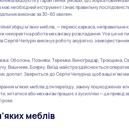
бників вказують у гарантійних умовах, що збірка повинна 
в має необхідний інструмент і знає правильну послідовніст
адальник виконає за 30–60 хвилин.
йній збірці м'яких меблів, — перекіс каркаса, неправильне 
ж некоректна робота механізму розкладання. Усе це не лиш
лів Сергій Чепурін виконує роботу акуратно, з використанн
Києва: Оболонь, Позняки, Теремки, Виноградар, Троєщина, С
Бучу, Вишневе, Боярку. Виїзд майстра здійснюється операти
доплат. Зверніться до Сергія Чепуріна, щоб ваші м'які мебл
бирання м'яких меблів для переїзду, заміну пошкоджених ел
іти, хитатися або механізм працює з зусиллям — це привід
і роки.
м'яких меблів